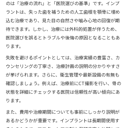
のは「治療の流れ」と「医院選びの基準」です。インプ
インプラント治療で重視すべき通院条件
ラントは、失った歯を補うための人工歯根を顎骨に埋め
技術力が光るインプラントの特徴を徹底解説
込む治療であり、見た目の自然さや噛み心地の回復が期
高い技術力を持つインプラント歯科の見分
待できます。しかし、治療には外科的処置が伴うため、
け方
医院選びを誤るとトラブルや後悔の原因となることもあ
市川市のインプラント手術最新技術の実態
ります。
難症例にも対応可能なインプラント治療法
失敗を避けるポイントとしては、治療実績の豊富さ、カ
インプラント専門医の技術力と信頼性の評
ウンセリングの丁寧さ、治療計画の説明の分かりやすさ
価
が挙げられます。さらに、衛生管理や最新設備の有無も
インプラント歯科選びに必要な技術指標と
確認しましょう。例えば、治療前にCT撮影を行い、骨の
は
状態を詳細にチェックする医院は信頼性が高い傾向にあ
後悔しない市川市インプラント治療のコツ
ります。
インプラント治療で後悔しない選択ポイン
また、費用や治療期間についても事前にしっかり説明が
ト
あるかどうかが重要です。インプラントは長期間使用す
市川市で失敗しないインプラント医院の条