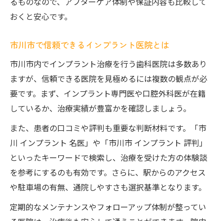
るものなので、アフターケア体制や保証内容も比較して
件
おくと安心です。
インプラントの無料相談活用と事前準備法
市川市で信頼できるインプラント医院とは
インプラント治療で納得できる説明の重要
性
市川市内でインプラント治療を行う歯科医院は多数あり
保証やメンテナンスが充実した医院の選び
ますが、信頼できる医院を見極めるには複数の観点が必
方
要です。まず、インプラント専門医や口腔外科医が在籍
口コミや評判から探るインプラントの真価
しているか、治療実績が豊富かを確認しましょう。
口コミでわかる市川市インプラント医院の
また、患者の口コミや評判も重要な判断材料です。「市
実力
川 インプラント 名医」や「市川市 インプラント 評判」
インプラント治療の評判を比較するポイン
といったキーワードで検索し、治療を受けた方の体験談
ト
を参考にするのも有効です。さらに、駅からのアクセス
や駐車場の有無、通院しやすさも選択基準となります。
実際の体験談から見るインプラントの評価
安心できるインプラント医院の口コミ活用
定期的なメンテナンスやフォローアップ体制が整ってい
法