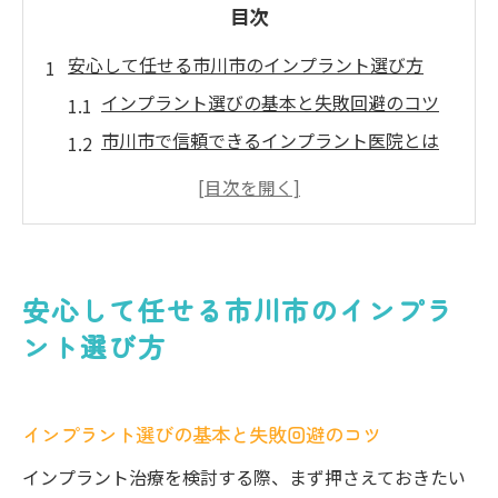
目次
安心して任せる市川市のインプラント選び方
インプラント選びの基本と失敗回避のコツ
市川市で信頼できるインプラント医院とは
実績豊富なインプラント歯科の見極め方
インプラント相談前に知るべき重要ポイン
ト
インプラント治療で後悔しない医院探し術
安心して任せる市川市のインプラ
通いやすさ重視ならインプラント治療も快適に
ント選び方
通院しやすいインプラント歯科の特徴とは
市川市で駅近インプラント医院を見極める
インプラント選びの基本と失敗回避のコツ
インプラント治療の快適な通院環境づくり
インプラント医院の利便性を重視する理由
インプラント治療を検討する際、まず押さえておきたい