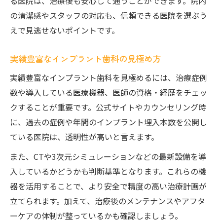
る医院は、治療後も安心して通うことができます。院内
インプラント歯科選びで評判を信頼する理
の清潔感やスタッフの対応も、信頼できる医院を選ぶう
由
えで見逃せないポイントです。
納得できる歯科医院選びで叶える理想のインプ
実績豊富なインプラント歯科の見極め方
ラント
実績豊富なインプラント歯科を見極めるには、治療症例
理想のインプラント実現に必要な歯科医院
数や導入している医療機器、医師の資格・経歴をチェッ
選び
クすることが重要です。公式サイトやカウンセリング時
市川市で納得できるインプラント治療の条
に、過去の症例や年間のインプラント埋入本数を公開し
件
ている医院は、透明性が高いと言えます。
専門性と信頼性を兼ね備えた医院を見極め
る
また、CTや3次元シミュレーションなどの最新設備を導
入しているかどうかも判断基準となります。これらの機
インプラント治療満足度を高めるポイント
器を活用することで、より安全で精度の高い治療計画が
自分に合うインプラント歯科医院の選び方
立てられます。加えて、治療後のメンテナンスやアフタ
ーケアの体制が整っているかも確認しましょう。