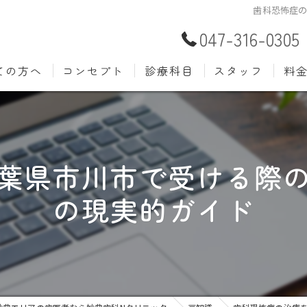
歯科恐怖症
047-316-0305
ての方へ
コンセプト
診療科目
スタッフ
料
むし歯治療
予防歯
材料
小児歯科
入れ歯(
自費
葉県市川市で受ける際
口腔外科
歯周病
の現実的ガイド
ホワイトニング
歯科検
審美歯科
根管治
知覚過敏
親知ら