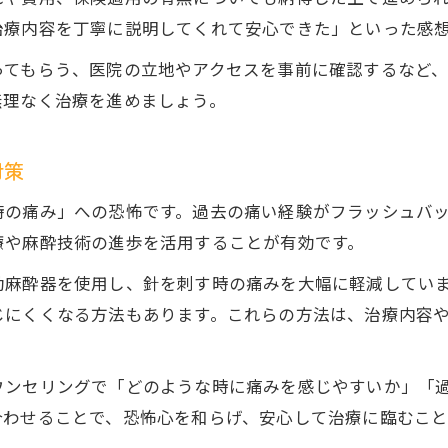
静脈内鎮静法など優しい治療のポイント
治療内容を丁寧に説明してくれて安心できた」といった感
静脈内鎮静法で歯科恐怖症の負担を減らす方法
ってもらう、医院の立地やアクセスを事前に確認するなど
歯科恐怖症の人に静脈内鎮静法が向く理由
無理なく治療を進めましょう。
歯科恐怖症と無痛治療の実際と注意点
静脈内鎮静法と保険適用の最新事情を解説
対策
歯科恐怖症の方へ優しい治療方法の選び方
時の痛み」への恐怖です。過去の痛い経験がフラッシュバ
歯科恐怖症経験者が選ぶ医院との向き合い方
療や麻酔技術の進歩を活用することが有効です。
歯科恐怖症経験者が感じた医院選びの決め手
動麻酔器を使用し、針を刺す時の痛みを大幅に軽減してい
歯科恐怖症の人が医院へ相談するときの注意点
じにくくなる方法もあります。これらの方法は、治療内容
歯科恐怖症と向き合う医院での体験談と工夫
歯科恐怖症経験者の口コミに学ぶ医院選び方
ウンセリングで「どのような時に痛みを感じやすいか」「
歯科恐怖症で通院を続けるための心構え
合わせることで、恐怖心を和らげ、安心して治療に臨むこと