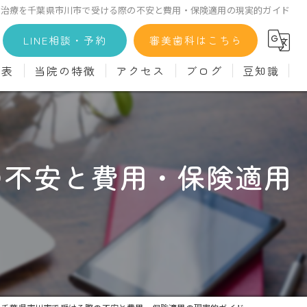
の治療を千葉県市川市で受ける際の不安と費用・保険適用の現実的ガイド
LINE相談・予約
審美歯科はこちら
金表
当院の特徴
アクセス
ブログ
豆知識
科
詳細
マウスピース矯正
義歯)
診療料金
インプラント
の不安と費用・保険適用
治療
セラミック
診
クリーニング
療
駅近
ず
施設基準