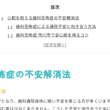
目次
心配を抱える歯科恐怖症の不安解消法
歯科恐怖症による通院不安と向き合う方法
歯科恐怖症 市川市で安心感を得るコツ
歯科恐怖症の人が感じる痛みへの恐怖対策
市川市で歯科恐怖症と相談できる医院の特徴
歯科恐怖症とパニック障害の関係と対処法
歯科恐怖症治療と保険適用の実際
怖症の不安解消法
歯科恐怖症治療は保険適用になるのか徹底解説
歯科恐怖症の治療費と保険の範囲を理解しよう
方法
千葉で歯科恐怖症治療を受ける際の保険条件
マとなり、歯科通院自体に強い不安を感じる方が多くいま
歯科恐怖症 保険適用例と申請時の注意点
悩む声は少なくありません。こうした不安と向き合うため