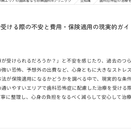
大人の矯正
子ども
妙典エリアの歯医者なら妙典歯科Nクリニック
豆知識
歯科恐怖症の治療
顎関節症
メタル
で受ける際の不安と費用・保険適用の現実的ガイ
療が受けられるだろうか？」と不安を感じたり、過去のつ
の強い恐怖、予想外の出費など、心身ともに大きなストレ
方法が保険適用になるかどうかを調べる中で、現実的な条
の通いやすいエリアで歯科恐怖症に配慮した治療を受ける
丁寧に整理し、心身の負担をなるべく減らして安心して治