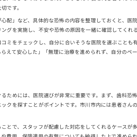
静脈内鎮静法など歯科恐怖症治療の費用事情
大切です。
市川市で安心できる歯科恐怖症対策
が心配」など、具体的な恐怖の内容を整理しておくと、医
市川市で歯科恐怖症に配慮した医院の選び方
リングを実施し、不安や恐怖の原因を一緒に確認してくれ
歯科恐怖症 市川市で相談しやすい医院とは
口コミをチェックし、自分に合いそうな医院を選ぶことも
本八幡の痛くない歯科恐怖症向け治療の実態
もらえて安心した」「無理に治療を進められず、自分のペ
市川市の歯科恐怖症対策と口コミの見極め方
市川市大和田で歯科恐怖症を相談できる理由
パニックや痛みが不安な方への治療案内
パニック障害でも安心できる歯科恐怖症治療法
けるためには、医院選びが非常に重要です。まず、歯科恐
歯科恐怖症の人におすすめの痛み対策とは
ニックを探すことがポイントです。市川市内には患者さん
歯科恐怖症とパニックへの配慮がある医院選び
強い不安や嘔吐反射がある歯科恐怖症の対策
ることで、スタッフが配慮した対応をしてくれるケースが
パニック発作を抑える歯科恐怖症用治療サポート
れや費用、保険適用の有無についても納得した上で進めら