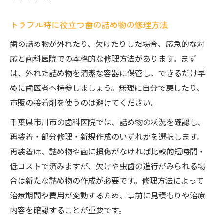
費用節約に役立つ歯の詰め物交換の実例
歯医者での詰め物交換費用の相談方法
トラブル時に役立つ歯の詰め物の修理方法
インプラントが難しい場合の代替案とは
歯の詰め物が外れたり、欠けたりした場合、応急的な対
歯の詰め物でインプラントが難しい時の選
応と歯科医院での本格的な修理方法があります。まず
択肢
は、外れた詰め物を清潔な容器に保管し、できるだけ早
インプラント以外で選べる歯の詰め物修理
めに歯医者へ持参しましょう。無理に自分で戻したり、
方法
市販の接着剤を使うのは避けてください。
歯の詰め物修理でブリッジや入れ歯の活用
千葉県市川市の歯科医院では、詰め物の状況を確認し、
法
再装着・部分修理・新規作成のいずれかを選択します。
お金が足りない時の歯の詰め物治療代替案
再装着は、詰め物や歯に損傷がなければ比較的短時間・
現実的な歯の詰め物修理の代替策を徹底解
低コストで済みますが、欠けや虫歯の進行がみられる場
説
合は新たな詰め物の作成が必要です。修理方法によって
修理か交換か悩んだ時に知るべきポイント
治療期間や費用が変動するため、事前に見積もりや治療
内容を確認することが重要です。
歯の詰め物を修理か交換か見極める基準