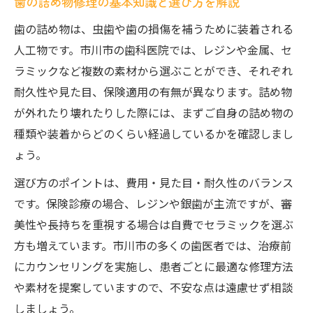
歯の詰め物修理の基本知識と選び方を解説
市川市で安心できる歯の詰め物修理の特徴
歯の詰め物は、虫歯や歯の損傷を補うために装着される
歯の詰め物修理で知っておきたい医院選び
人工物です。市川市の歯科医院では、レジンや金属、セ
のコツ
ラミックなど複数の素材から選ぶことができ、それぞれ
口コミで探す歯の詰め物修理が得意な歯医
耐久性や見た目、保険適用の有無が異なります。詰め物
者の見極め方
が外れたり壊れたりした際には、まずご自身の詰め物の
種類や装着からどのくらい経過しているかを確認しまし
初診時に聞きたい歯の詰め物修理のポイン
ょう。
ト
費用が気になる歯の詰め物交換方法のまとめ
選び方のポイントは、費用・見た目・耐久性のバランス
です。保険診療の場合、レジンや銀歯が主流ですが、審
歯の詰め物交換で費用を比較する大切な視
美性や長持ちを重視する場合は自費でセラミックを選ぶ
点
方も増えています。市川市の多くの歯医者では、治療前
歯の詰め物交換の費用相場と選び方のポイ
にカウンセリングを実施し、患者ごとに最適な修理方法
ント
や素材を提案していますので、不安な点は遠慮せず相談
保険と自費の歯の詰め物交換費用の違い
しましょう。