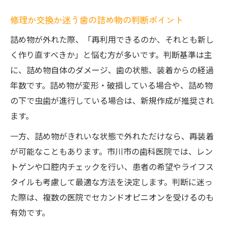
長持ちさせる歯の詰め物修理と交換の違い
修理か交換か迷う歯の詰め物の判断ポイント
症状別に考える歯の詰め物修理か交換かの
詰め物が外れた際、「再利用できるのか、それとも新し
判断
く作り直すべきか」と悩む方が多いです。判断基準は主
歯医者で相談できる詰め物修理のポイント
に、詰め物自体のダメージ、歯の状態、装着からの経過
費用と耐久性から選ぶ歯の詰め物修理の選
年数です。詰め物が変形・破損している場合や、詰め物
択
の下で虫歯が進行している場合は、新規作成が推奨され
歯医者選びで大切な納得できる治療方法
ます。
歯の詰め物修理で納得できる歯医者の探し
一方、詰め物がきれいな状態で外れただけなら、再装着
方
が可能なこともあります。市川市の歯科医院では、レン
治療方針が明確な歯の詰め物修理を選ぶコ
トゲンや口腔内チェックを行い、患者の希望やライフス
ツ
タイルも考慮して最適な方法を決定します。判断に迷っ
歯医者の説明力と歯の詰め物修理の安心感
た際は、複数の医院でセカンドオピニオンを受けるのも
治療後も安心できる歯の詰め物修理の保証
有効です。
通いやすさで選ぶ歯の詰め物修理のポイン