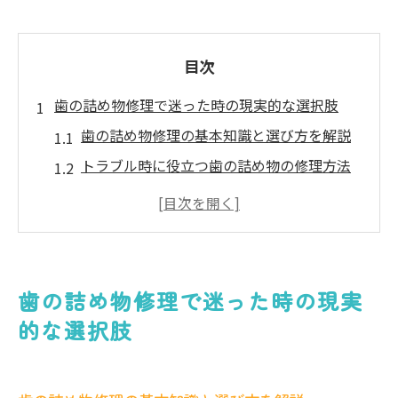
目次
歯の詰め物修理で迷った時の現実的な選択肢
歯の詰め物修理の基本知識と選び方を解説
トラブル時に役立つ歯の詰め物の修理方法
修理か交換か迷う歯の詰め物の判断ポイン
ト
費用を抑える歯の詰め物修理の現実的な選
択
歯の詰め物修理で迷った時の現実
歯医者での詰め物修理時の注意点と相談方
的な選択肢
法
市川市で安心できる歯の詰め物修理のコツ
歯の詰め物修理で信頼できる医院の選び方