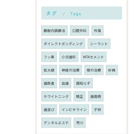
タグ
Tags
静脈内鎮静法
口腔外科
外傷
ダイレクトボンディング
シーラント
フッ素
小児歯科
MTAセメント
拡大鏡
神経の治療
根の治療
妙典
歯医者
虫歯
親知らず
ホワイトニング
矯正
歯周病
歯並び
インビザライン
子供
デンタルエステ
市川