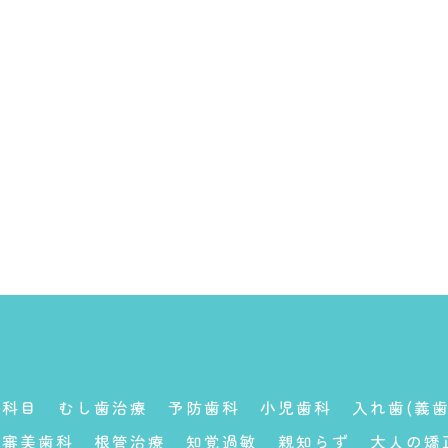
療科目
むし歯治療
予防歯科
小児歯科
入れ歯(義歯
審美歯科
根管治療
知覚過敏
親知らず
大人の矯