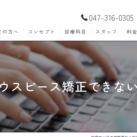
047-316-0305
ての方へ
コンセプト
診療科目
スタッフ
料
むし歯治療
予防歯
材料
小児歯科
入れ歯(
自費
口腔外科
歯周病
ウスピース矯正できな
ホワイトニング
歯科検
審美歯科
根管治
知覚過敏
親知ら