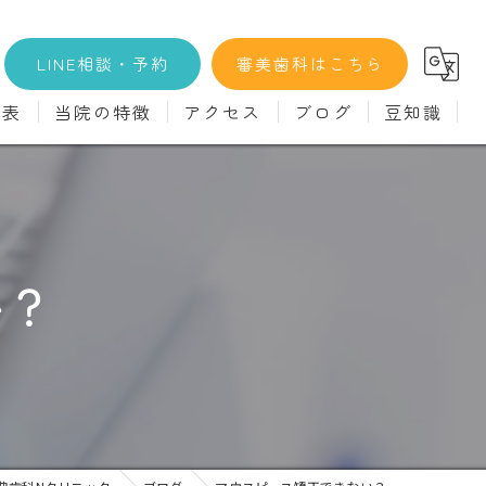
LINE相談・予約
審美歯科はこちら
金表
当院の特徴
アクセス
ブログ
豆知識
科
詳細
マウスピース矯正
義歯)
診療料金
インプラント
治療
セラミック
い？
診
クリーニング
療
駅近
ず
施設基準