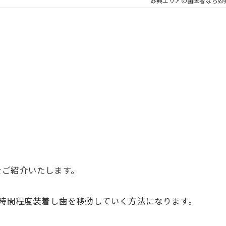
大人の矯正
子ども
妙典エリアの歯医者なら妙
顎関節症
メタル
をご紹介いたします。
2時間程度装着し歯を移動していく方法になります。