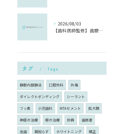
2026/08/03
【歯科医師監修】歯磨きで歯茎や歯が痛い5つの原因と治療法｜何科・いつ病院へ行くべき？
タグ
Tags
静脈内鎮静法
口腔外科
外傷
ダイレクトボンディング
シーラント
フッ素
小児歯科
MTAセメント
拡大鏡
神経の治療
根の治療
妙典
歯医者
虫歯
親知らず
ホワイトニング
矯正