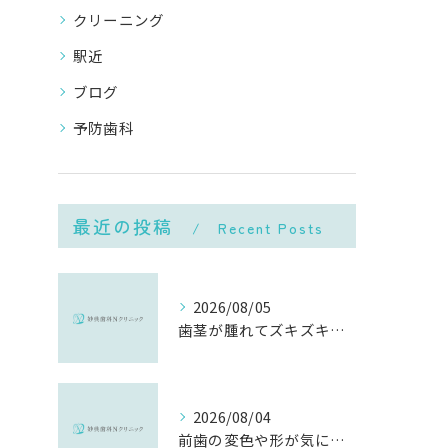
クリーニング
駅近
ブログ
予防歯科
最近の投稿
Recent Posts
2026/08/05
歯茎が腫れてズキズキ痛む時の応急処置と、早めに受診すべき理由
2026/08/04
前歯の変色や形が気になる…削らずにきれいに整える「ダイレクトボンディング」とは？