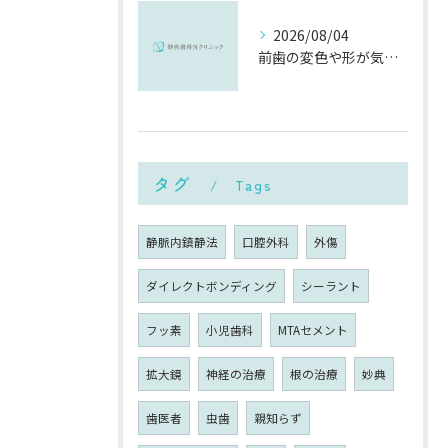
2026/08/04
前歯の変色や形が気になる…削らずにきれいに整える「ダイレクトボンディング」とは？
タグ
Tags
静脈内鎮静法
口腔外科
外傷
ダイレクトボンディング
シーラント
フッ素
小児歯科
MTAセメント
拡大鏡
神経の治療
根の治療
妙典
歯医者
虫歯
親知らず