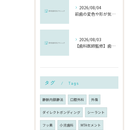
2026/08/04
前歯の変色や形が気になる…削らずにきれいに整える「ダイレクトボンディング」とは？
2026/08/03
【歯科医師監修】歯磨きで歯茎や歯が痛い5つの原因と治療法｜何科・いつ病院へ行くべき？
タグ
Tags
静脈内鎮静法
口腔外科
外傷
ダイレクトボンディング
シーラント
フッ素
小児歯科
MTAセメント