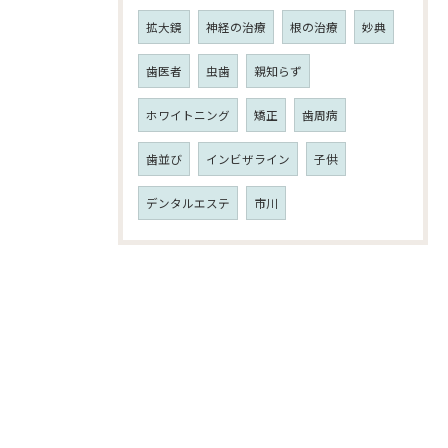
拡大鏡
神経の治療
根の治療
妙典
歯医者
虫歯
親知らず
ホワイトニング
矯正
歯周病
歯並び
インビザライン
子供
デンタルエステ
市川