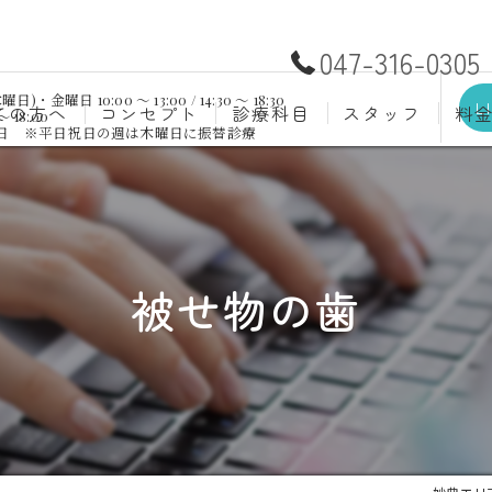
047-316-0305
日 10:00 ～ 13:00 / 14:30 ～ 18:30
L
ての方へ
コンセプト
診療科目
スタッフ
料
～ 18:00
祝日 ※平日祝日の週は木曜日に振替診療
むし歯治療
予防歯
材料
小児歯科
入れ歯(
自費
口腔外科
歯周病
被せ物の歯
ホワイトニング
歯科検
審美歯科
根管治
知覚過敏
親知ら