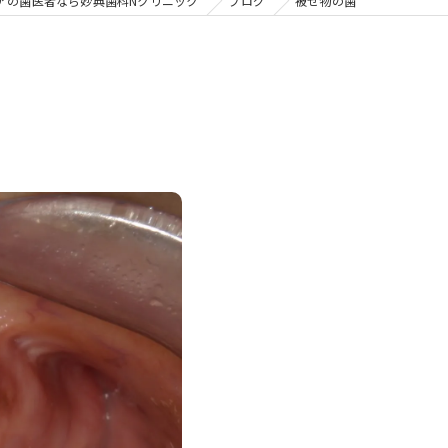
の矯正
アの歯医者なら妙典歯科Nクリニック
ブログ
被せ物の歯
フリー