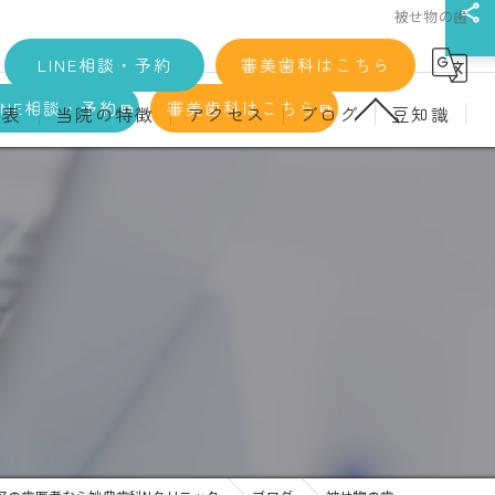
被せ物の歯
LINE相談・予約
審美歯科はこちら
INE相談・予約
審美歯科はこちら
金表
当院の特徴
アクセス
ブログ
豆知識
科
詳細
マウスピース矯正
義歯)
診療料金
インプラント
治療
セラミック
診
クリーニング
療
駅近
ず
施設基準