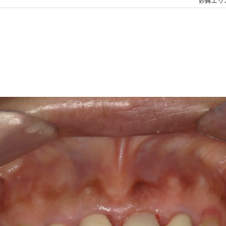
大人の矯正
子ども
妙典エリ
顎関節症
メタル