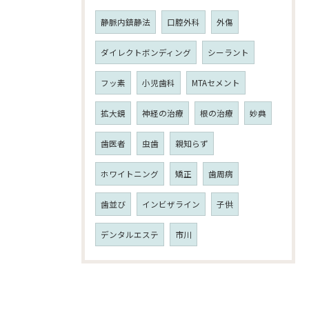
静脈内鎮静法
口腔外科
外傷
ダイレクトボンディング
シーラント
フッ素
小児歯科
MTAセメント
拡大鏡
神経の治療
根の治療
妙典
歯医者
虫歯
親知らず
ホワイトニング
矯正
歯周病
歯並び
インビザライン
子供
デンタルエステ
市川