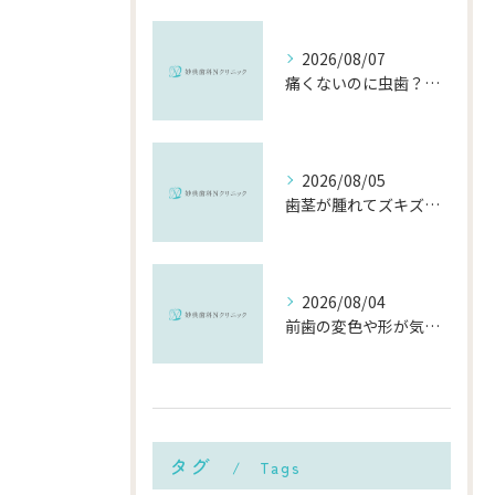
2026/08/07
痛くないのに虫歯？「痛みのない虫歯」が進行する理由と発見方法
2026/08/05
歯茎が腫れてズキズキ痛む時の応急処置と、早めに受診すべき理由
2026/08/04
前歯の変色や形が気になる…削らずにきれいに整える「ダイレクトボンディング」とは？
タグ
Tags