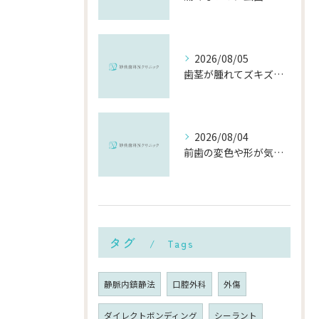
2026/08/05
歯茎が腫れてズキズキ痛む時の応急処置と、早めに受診すべき理由
2026/08/04
前歯の変色や形が気になる…削らずにきれいに整える「ダイレクトボンディング」とは？
タグ
Tags
静脈内鎮静法
口腔外科
外傷
ダイレクトボンディング
シーラント