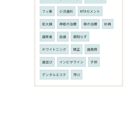
フッ素
小児歯科
MTAセメント
拡大鏡
神経の治療
根の治療
妙典
歯医者
虫歯
親知らず
ホワイトニング
矯正
歯周病
歯並び
インビザライン
子供
デンタルエステ
市川