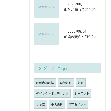
2026/08/05
歯茎が腫れてズキズキ痛む時の応急処置と、早めに受診すべき理由
2026/08/04
前歯の変色や形が気になる…削らずにきれいに整える「ダイレクトボンディング」とは？
タグ
Tags
静脈内鎮静法
口腔外科
外傷
ダイレクトボンディング
シーラント
フッ素
小児歯科
MTAセメント