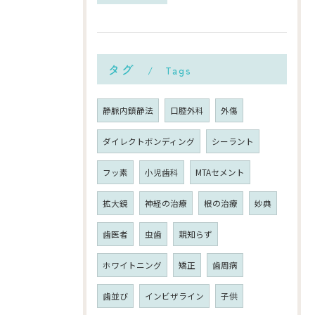
タグ
Tags
静脈内鎮静法
口腔外科
外傷
ダイレクトボンディング
シーラント
フッ素
小児歯科
MTAセメント
拡大鏡
神経の治療
根の治療
妙典
歯医者
虫歯
親知らず
ホワイトニング
矯正
歯周病
歯並び
インビザライン
子供