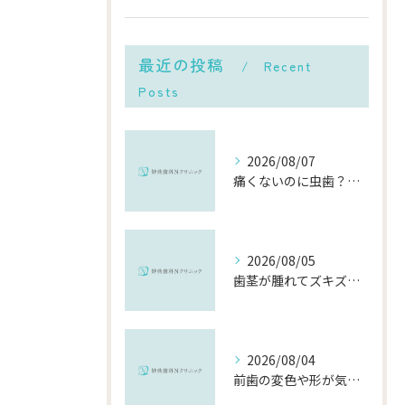
最近の投稿
Recent
Posts
2026/08/07
痛くないのに虫歯？「痛みのない虫歯」が進行する理由と発見方法
2026/08/05
歯茎が腫れてズキズキ痛む時の応急処置と、早めに受診すべき理由
2026/08/04
前歯の変色や形が気になる…削らずにきれいに整える「ダイレクトボンディング」とは？