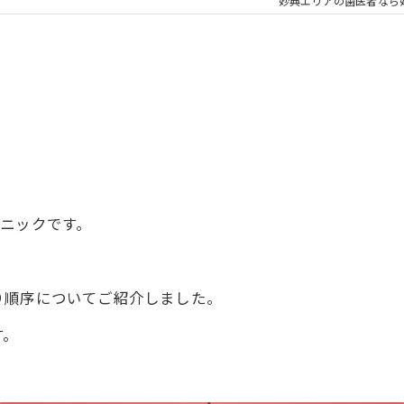
大人の矯正
子ども
妙典エリアの歯医者なら
顎関節症
メタル
ニックです。
り順序についてご紹介しました。
す。