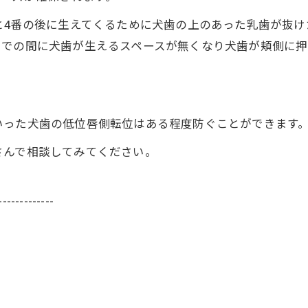
と4番の後に生えてくるために犬歯の上のあった乳歯が抜
までの間に犬歯が生えるスペースが無くなり犬歯が頬側に
いった犬歯の低位唇側転位はある程度防ぐことができます
さんで相談してみてください。
-------------