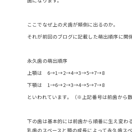
歯になります。
ここでなぜ上の犬歯が頬側に出るのか。
それが前回のブログに記載した萌出順序に関
永久歯の萌出順序
上顎は 6→1→2→4→3→5→7→8
下顎は 1→6→2→3→4→5→7→8
といわれています。（※上記番号は前歯から
下の歯は基本的には前歯から順番に生え変わ
乳歯のスペースと顎の成長によって永久歯ス