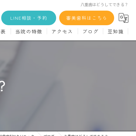
八重歯はどうしてできる？
LINE相談・予約
審美歯科はこちら
金表
当院の特徴
アクセス
ブログ
豆知識
科
詳細
マウスピース矯正
義歯)
診療料金
インプラント
治療
セラミック
？
診
クリーニング
療
駅近
ず
施設基準