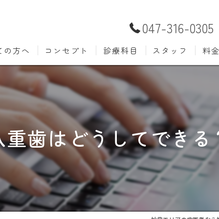
047-316-0305
ての方へ
コンセプト
診療科目
スタッフ
料
むし歯治療
予防歯
材料
小児歯科
入れ歯(
自費
口腔外科
歯周病
八重歯はどうしてできる
ホワイトニング
歯科検
審美歯科
根管治
知覚過敏
親知ら