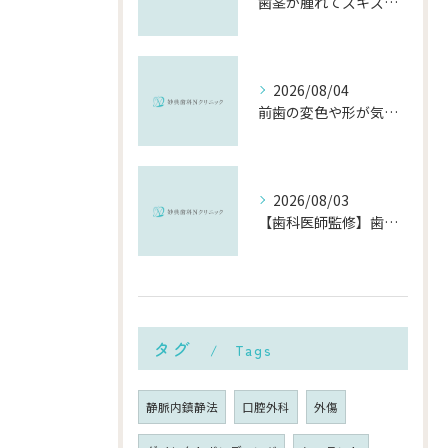
歯茎が腫れてズキズキ痛む時の応急処置と、早めに受診すべき理由
2026/08/04
前歯の変色や形が気になる…削らずにきれいに整える「ダイレクトボンディング」とは？
2026/08/03
【歯科医師監修】歯磨きで歯茎や歯が痛い5つの原因と治療法｜何科・いつ病院へ行くべき？
タグ
Tags
静脈内鎮静法
口腔外科
外傷