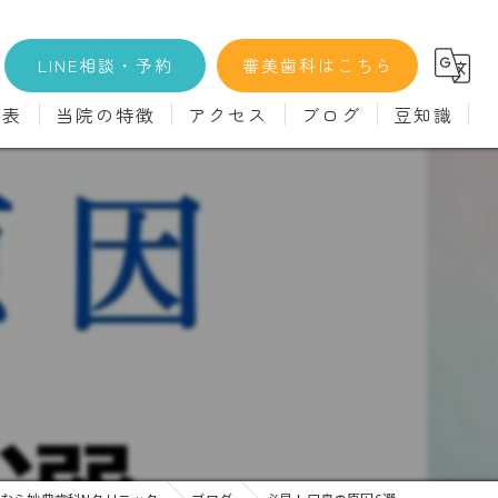
LINE相談・予約
審美歯科はこちら
金表
当院の特徴
アクセス
ブログ
豆知識
科
詳細
マウスピース矯正
義歯)
診療料金
インプラント
治療
セラミック
診
クリーニング
療
駅近
ず
施設基準