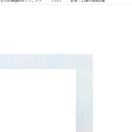
の矯正
なら妙典歯科Nクリニック
ブログ
必見！口臭の原因6選
フリー