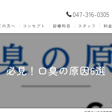
047-316-0305
ての方へ
コンセプト
診療科目
スタッフ
料
むし歯治療
予防歯
材料
小児歯科
入れ歯(
自費
口腔外科
歯周病
必見！口臭の原因6選
ホワイトニング
歯科検
審美歯科
根管治
知覚過敏
親知ら