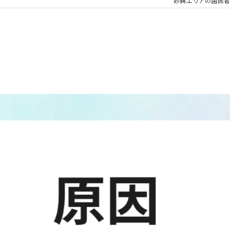
大人の矯正
子ども
妙典エリアの歯医者
顎関節症
メタル