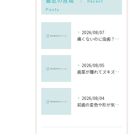
最近の投稿
Recent
Posts
2026/08/07
痛くないのに虫歯？「痛みのない虫歯」が進行する理由と発見方法
2026/08/05
歯茎が腫れてズキズキ痛む時の応急処置と、早めに受診すべき理由
2026/08/04
前歯の変色や形が気になる…削らずにきれいに整える「ダイレクトボンディング」とは？