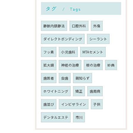
タグ
Tags
静脈内鎮静法
口腔外科
外傷
ダイレクトボンディング
シーラント
フッ素
小児歯科
MTAセメント
拡大鏡
神経の治療
根の治療
妙典
歯医者
虫歯
親知らず
ホワイトニング
矯正
歯周病
歯並び
インビザライン
子供
デンタルエステ
市川