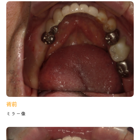
術前
ミラー像