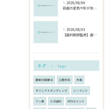
2026/08/04
前歯の変色や形が気になる…削らずにきれいに整える「ダイレクトボンディング」とは？
2026/08/03
【歯科医師監修】歯磨きで歯茎や歯が痛い5つの原因と治療法｜何科・いつ病院へ行くべき？
タグ
Tags
静脈内鎮静法
口腔外科
外傷
ダイレクトボンディング
シーラント
フッ素
小児歯科
MTAセメント