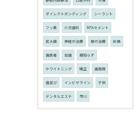
静脈内鎮静法
口腔外科
外傷
ダイレクトボンディング
シーラント
フッ素
小児歯科
MTAセメント
拡大鏡
神経の治療
根の治療
妙典
歯医者
虫歯
親知らず
ホワイトニング
矯正
歯周病
歯並び
インビザライン
子供
デンタルエステ
市川