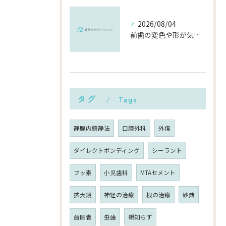
2026/08/04
前歯の変色や形が気になる…削らずにきれいに整える「ダイレクトボンディング」とは？
タグ
Tags
静脈内鎮静法
口腔外科
外傷
ダイレクトボンディング
シーラント
フッ素
小児歯科
MTAセメント
拡大鏡
神経の治療
根の治療
妙典
歯医者
虫歯
親知らず