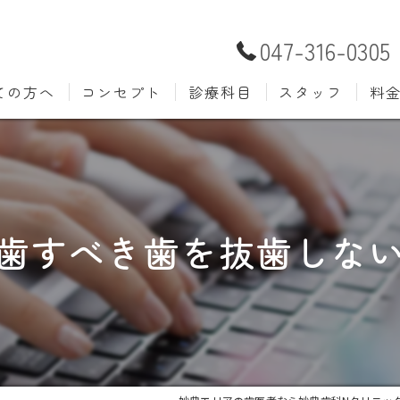
047-316-0305
ての方へ
コンセプト
診療科目
スタッフ
料
むし歯治療
予防歯
材料
小児歯科
入れ歯(
自費
口腔外科
歯周病
歯すべき歯を抜歯しな
ホワイトニング
歯科検
審美歯科
根管治
知覚過敏
親知ら