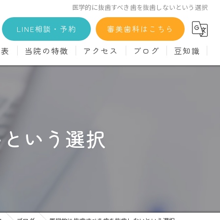
医学的に抜歯すべき歯を抜歯しないという選択
LINE相談・予約
審美歯科はこちら
金表
当院の特徴
アクセス
ブログ
豆知識
科
詳細
マウスピース矯正
義歯)
診療料金
インプラント
治療
セラミック
いという選択
診
クリーニング
療
駅近
ず
施設基準