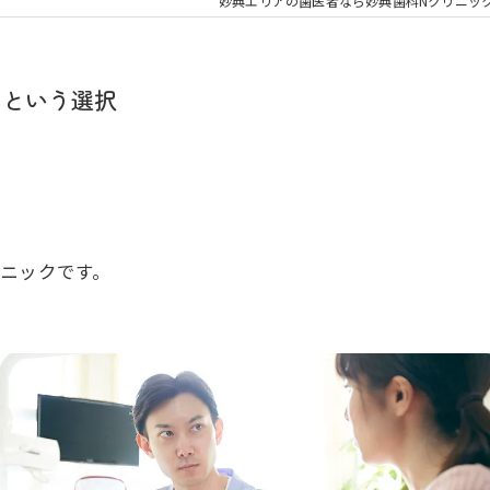
大人の矯正
子ども
妙典エリアの歯医者なら妙典歯科Nクリニッ
顎関節症
メタル
いという選択
ニックです。