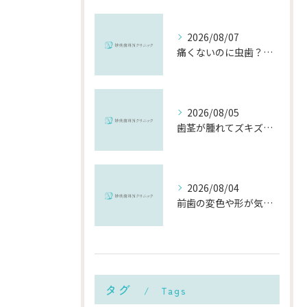
2026/08/07
痛くないのに虫歯？「痛みのない虫歯」が進行する理由と発見方法
2026/08/05
歯茎が腫れてズキズキ痛む時の応急処置と、早めに受診すべき理由
2026/08/04
前歯の変色や形が気になる…削らずにきれいに整える「ダイレクトボンディング」とは？
タグ
Tags