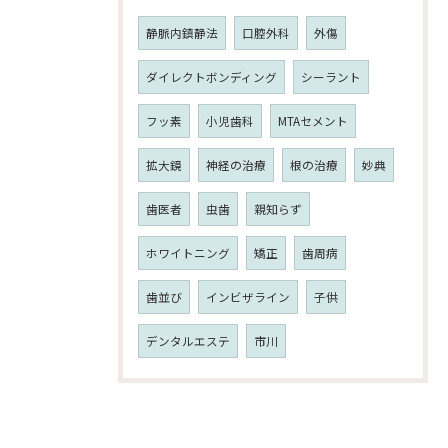
静脈内鎮静法
口腔外科
外傷
ダイレクトボンディング
シーラント
フッ素
小児歯科
MTAセメント
拡大鏡
神経の治療
根の治療
妙典
歯医者
虫歯
親知らず
ホワイトニング
矯正
歯周病
歯並び
インビザライン
子供
デンタルエステ
市川