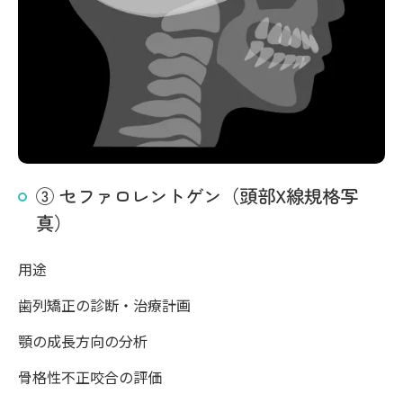
③ セファロレントゲン（頭部X線規格写
真）
用途
歯列矯正の診断・治療計画
顎の成長方向の分析
骨格性不正咬合の評価