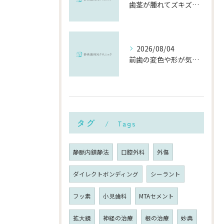
歯茎が腫れてズキズキ痛む時の応急処置と、早めに受診すべき理由
2026/08/04
前歯の変色や形が気になる…削らずにきれいに整える「ダイレクトボンディング」とは？
タグ
Tags
静脈内鎮静法
口腔外科
外傷
ダイレクトボンディング
シーラント
フッ素
小児歯科
MTAセメント
拡大鏡
神経の治療
根の治療
妙典