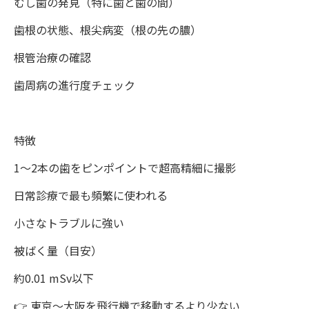
むし歯の発見（特に歯と歯の間）
歯根の状態、根尖病変（根の先の膿）
根管治療の確認
歯周病の進行度チェック
特徴
1〜2本の歯をピンポイントで超高精細に撮影
日常診療で最も頻繁に使われる
小さなトラブルに強い
被ばく量（目安）
約0.01 mSv以下
👉 東京〜大阪を飛行機で移動するより少ない