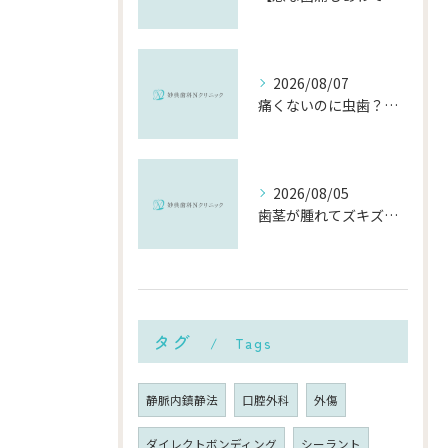
2026/08/07
痛くないのに虫歯？「痛みのない虫歯」が進行する理由と発見方法
2026/08/05
歯茎が腫れてズキズキ痛む時の応急処置と、早めに受診すべき理由
タグ
Tags
静脈内鎮静法
口腔外科
外傷
ダイレクトボンディング
シーラント