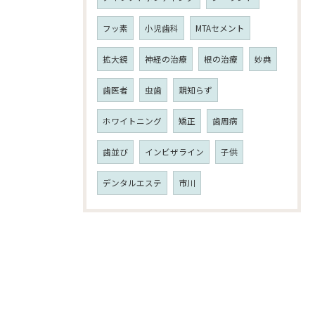
フッ素
小児歯科
MTAセメント
拡大鏡
神経の治療
根の治療
妙典
歯医者
虫歯
親知らず
ホワイトニング
矯正
歯周病
歯並び
インビザライン
子供
デンタルエステ
市川