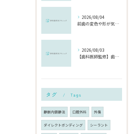
2026/08/04
前歯の変色や形が気になる…削らずにきれいに整える「ダイレクトボンディング」とは？
2026/08/03
【歯科医師監修】歯磨きで歯茎や歯が痛い5つの原因と治療法｜何科・いつ病院へ行くべき？
タグ
Tags
静脈内鎮静法
口腔外科
外傷
ダイレクトボンディング
シーラント