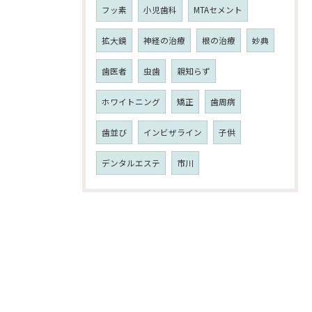
フッ素
小児歯科
MTAセメント
拡大鏡
神経の治療
根の治療
妙典
歯医者
虫歯
親知らず
ホワイトニング
矯正
歯周病
歯並び
インビザライン
子供
デンタルエステ
市川