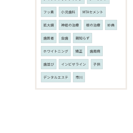
フッ素
小児歯科
MTAセメント
拡大鏡
神経の治療
根の治療
妙典
歯医者
虫歯
親知らず
ホワイトニング
矯正
歯周病
歯並び
インビザライン
子供
デンタルエステ
市川