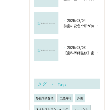
2026/08/04
前歯の変色や形が気になる…削らずにきれいに整える「ダイレクトボンディング」とは？
2026/08/03
【歯科医師監修】歯磨きで歯茎や歯が痛い5つの原因と治療法｜何科・いつ病院へ行くべき？
タグ
Tags
静脈内鎮静法
口腔外科
外傷
ダイレクトボンディング
シーラント