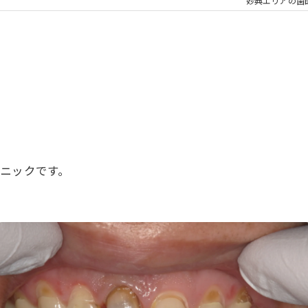
大人の矯正
子ども
妙典エリアの歯
顎関節症
メタル
ニックです。