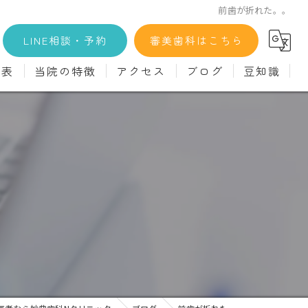
前歯が折れた。。
LINE相談・予約
審美歯科はこちら
金表
当院の特徴
アクセス
ブログ
豆知識
科
詳細
マウスピース矯正
義歯)
診療料金
インプラント
治療
セラミック
診
クリーニング
療
駅近
ず
施設基準