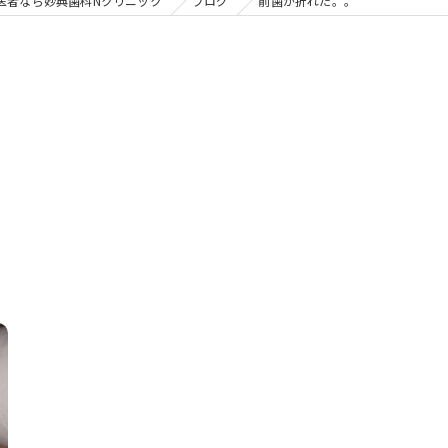
の矯正
医者なら妙典歯科Nクリニック
ブログ
前歯が折れた。。
フリー