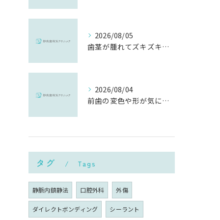
2026/08/05
歯茎が腫れてズキズキ痛む時の応急処置と、早めに受診すべき理由
2026/08/04
前歯の変色や形が気になる…削らずにきれいに整える「ダイレクトボンディング」とは？
タグ
Tags
静脈内鎮静法
口腔外科
外傷
ダイレクトボンディング
シーラント