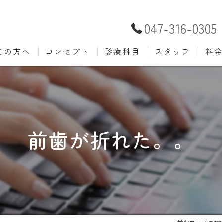
047-316-0305
ての方へ
コンセプト
診療科目
スタッフ
料
むし歯治療
予防歯
材料
小児歯科
入れ歯(
自費
口腔外科
歯周病
前歯が折れた。。
ホワイトニング
歯科検
審美歯科
根管治
知覚過敏
親知ら