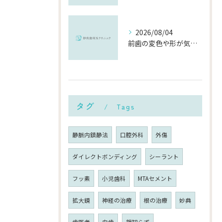
2026/08/04
前歯の変色や形が気になる…削らずにきれいに整える「ダイレクトボンディング」とは？
タグ
Tags
静脈内鎮静法
口腔外科
外傷
ダイレクトボンディング
シーラント
フッ素
小児歯科
MTAセメント
拡大鏡
神経の治療
根の治療
妙典