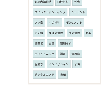
静脈内鎮静法
口腔外科
外傷
ダイレクトボンディング
シーラント
フッ素
小児歯科
MTAセメント
拡大鏡
神経の治療
根の治療
妙典
歯医者
虫歯
親知らず
ホワイトニング
矯正
歯周病
歯並び
インビザライン
子供
デンタルエステ
市川