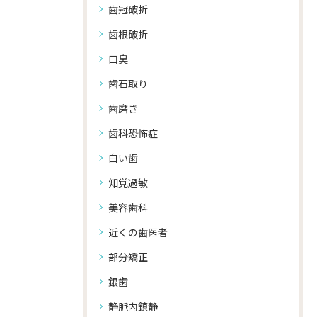
歯冠破折
歯根破折
口臭
歯石取り
歯磨き
歯科恐怖症
白い歯
知覚過敏
美容歯科
近くの歯医者
部分矯正
銀歯
静脈内鎮静