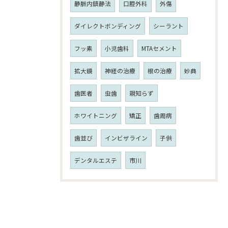
静脈内鎮静法
口腔外科
外傷
ダイレクトボンディング
シーラント
フッ素
小児歯科
MTAセメント
拡大鏡
神経の治療
根の治療
妙典
歯医者
虫歯
親知らず
ホワイトニング
矯正
歯周病
歯並び
インビザライン
子供
デンタルエステ
市川