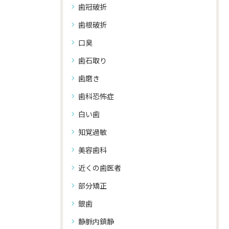
歯冠破折
歯根破折
口臭
歯石取り
歯磨き
歯科恐怖症
白い歯
知覚過敏
美容歯科
近くの歯医者
部分矯正
銀歯
静脈内鎮静