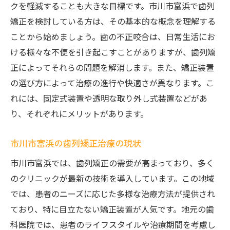
クを軽減することも大きな目標です。市川市富浜で歯列
イス
矯正を検討している方は、その基本的な概念を理解する
市川市富浜で最新の歯列矯正技術を体験しよう
ことから始めましょう。歯の不正咬合は、日常生活にお
最新技術がもたらす歯列矯正の進化
ける様々な不便を引き起こすことがありますが、歯列矯
市川市富浜で導入されている新しい治療法
正によってそれらの問題を解消します。また、矯正装置
デジタル技術を活用した歯列矯正の事例
の選び方によって治療の進行や快適さが異なります。こ
れには、固定式装置や透明な取り外し式装置などがあ
痛みの少ない最新矯正技術の紹介
り、それぞれにメリットがあります。
市川市富浜での先端技術のクリニックリス
ト
市川市富浜の歯列矯正治療の現状
これから始まる未来の矯正治療
市川市富浜では、歯列矯正の需要が高まっており、多く
歯列矯正クリニック選びで失敗しないためのコ
のクリニックが最新の技術を導入しています。この地域
ツ
では、患者のニーズに応じた多様な治療方法が提供され
信頼できるクリニックの選び方
ており、特に目立たない矯正装置が人気です。地元の歯
市川市富浜のおすすめクリニック紹介
科医院では、患者のライフスタイルや治療期間を考慮し