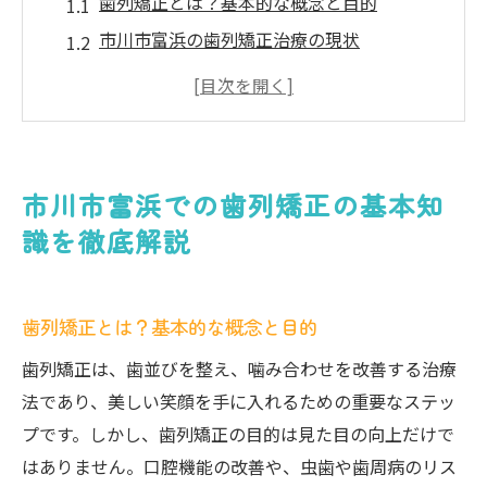
歯列矯正とは？基本的な概念と目的
市川市富浜の歯列矯正治療の現状
歯列矯正のプロセスと必要な期間
異なる歯列矯正方法の種類と特徴
歯列矯正が健康に与える影響とは
治療を始める前に知っておきたいポイント
市川市富浜での歯列矯正の基本知
あなたに最適な歯列矯正方法を見つけるための
識を徹底解説
ポイント
自分に合った歯列矯正方法を選ぶコツ
歯列矯正とは？基本的な概念と目的
ライフスタイルに合わせた治療法の選択肢
歯列矯正にかかる費用と予算の考え方
歯列矯正は、歯並びを整え、噛み合わせを改善する治療
法であり、美しい笑顔を手に入れるための重要なステッ
専門家に相談する際の質問リスト
プです。しかし、歯列矯正の目的は見た目の向上だけで
市川市富浜での歯列矯正治療の実例
はありません。口腔機能の改善や、虫歯や歯周病のリス
矯正治療の成果を最大化するためのアドバ