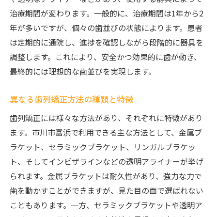
要性
治療期間が変わります。一般的に、治療期間は1年から2
年が多いですが、個々の歯並びの状態によります。患者
健康的な歯並びがもたらすメリット
は定期的に通院し、進捗を確認しながら段階的に器具を
歯列矯正による健康維持の重要性
調整します。これにより、安全かつ効果的に歯が動き、
市川市富浜で得られる健康的な笑顔
最終的には理想的な歯並びを実現します。
歯科医が考える矯正の必要性
矯正治療による生活の質の向上
異なる歯列矯正方法の種類と特徴
持続可能な健康を支える矯正治療
歯列矯正には様々な方法があり、それぞれに特徴があり
市川市富浜で選ばれる理由とは？歯列矯正の魅
ます。市川市富浜で利用できる主な方法として、金属ブ
力
ラケット、セラミックブラケット、リンガルブラケッ
市川市富浜が提供する特別な治療環境
ト、そしてインビザラインなどの透明アライナーが挙げ
地元で愛されるクリニックの特徴
られます。金属ブラケットは耐久性があり、強力な力で
歯を動かすことができますが、見た目の面で選ばれない
市川市富浜の歯列矯正成功体験
こともあります。一方、セラミックブラケットや透明ア
地域密着型の治療サービスの利点