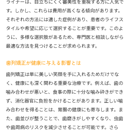
ライナーは、目立ちにくく審美性を重視する方に人気で
市川市富浜での歯科医との信頼関係
す。しかし、これらは費用が高くなる傾向があります。
市川市富浜が選ばれる理由とその魅力
それぞれの方法には適した症例があり、患者のライフス
未来の笑顔を左右する歯列矯正方法の選び方
タイルや希望に応じて選択することが重要です。このよ
あなたの未来に合う矯正方法を見つけよう
うに、多様な選択肢があるため、専門医と相談しながら
長期的視点から考える矯正の選択肢
最適な方法を見つけることが求められます。
未来の笑顔を守るための治療計画
歯列矯正が健康に与える影響とは
市川市富浜での成功事例から学ぶ
歯列矯正は単に美しい笑顔を手に入れるためだけでな
矯正方法の選択が未来に与える影響
く、健康にも深く関わる重要な治療です。例えば、歯の
将来を見据えた安心の治療法選び
噛み合わせが悪いと、食事の際に十分な噛み砕きができ
ず、消化器官に負担をかけることがあります。正しい噛
み合わせを得ることは、胃腸の健康にも寄与します。ま
た、歯並びが整うことで、歯磨きがしやすくなり、虫歯
や歯周病のリスクを減少させることが可能です。さら