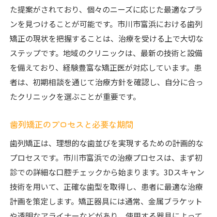
クリニック選びで確認すべきポイント
た提案がされており、個々のニーズに応じた最適なプラ
歯科医の資格と経験について知る
ンを見つけることが可能です。市川市富浜における歯列
患者レビューを活用したクリニック評価
矯正の現状を把握することは、治療を受ける上で大切な
ステップです。地域のクリニックは、最新の技術と設備
初回相談で確認しておくべき質問
を備えており、経験豊富な矯正医が対応しています。患
理想の歯並びで自信を持つ！市川市富浜での治
者は、初期相談を通じて治療方針を確認し、自分に合っ
療体験
たクリニックを選ぶことが重要です。
治療後の美しい歯並びで得られる自信
市川市富浜での治療体験談と成功事例
歯列矯正のプロセスと必要な期間
歯列矯正が生活に与えるポジティブな変化
歯列矯正は、理想的な歯並びを実現するための計画的な
治療のビフォー・アフターを知る
プロセスです。市川市富浜での治療プロセスは、まず初
市川市富浜の患者さんからのフィードバッ
診での詳細な口腔チェックから始まります。3Dスキャン
ク
技術を用いて、正確な歯型を取得し、患者に最適な治療
自信を持てる笑顔を手に入れるために
計画を策定します。矯正器具には通常、金属ブラケット
健康的な笑顔を手に入れるための歯列矯正の重
や透明なアライナーなどがあり、使用する器具によって