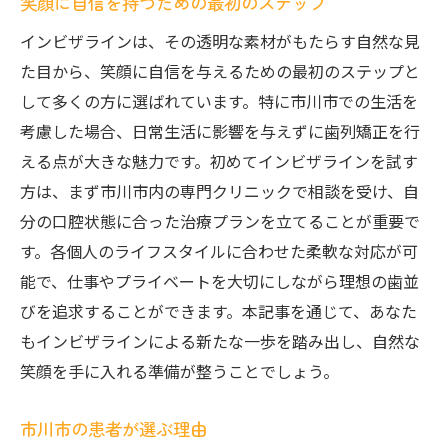
笑顔に自信を持つための最初のステップ
未来の笑顔をデザインする
インビザラインは、その透明な素材がもたらす自然な見
市川市で叶えるインビザライン矯正理想の笑顔
た目から、笑顔に自信を与えるための最初のステップと
を手に入れよう
して多くの方に選ばれています。特に市川市での生活を
理想の笑顔を実現するために
考慮した場合、日常生活に影響を与えずに歯列矯正を行
市川市での矯正効果を最大化する方法
える点が大きな魅力です。初めてインビザラインを試す
インビザライン治療のプロセスを理解する
方は、まず市川市内の専門クリニックで相談を受け、自
歯並び改善の計画を立てる
分の口腔状態に合った治療プランを立てることが重要で
す。各個人のライフスタイルに合わせた柔軟な対応が可
患者の成功事例から学ぶ
能で、仕事やプライベートを大切にしながら理想の歯並
新しい自分を見つける旅
びを追求することができます。本記事を通じて、あなた
もインビザラインによる新たな一歩を踏み出し、自然な
笑顔を手に入れる準備が整うことでしょう。
市川市の患者が選ぶ理由