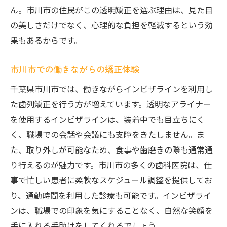
市川市での治療プロセスを知る
ん。市川市の住民がこの透明矯正を選ぶ理由は、見た目
透明な効果を最大化するには
の美しさだけでなく、心理的な負担を軽減するという効
患者に支持される理由
果もあるからです。
長期間の効果を維持する方法
市川市での働きながらの矯正体験
忙しいあなたに最適市川市でのインビザライン
矯正
千葉県市川市では、働きながらインビザラインを利用し
た歯列矯正を行う方が増えています。透明なアライナー
時間を有効に活用する矯正方法
を使用するインビザラインは、装着中でも目立ちにく
市川市でのスケジュール調整のコツ
く、職場での会話や会議にも支障をきたしません。ま
仕事と治療の両立を考える
た、取り外しが可能なため、食事や歯磨きの際も通常通
インビザラインが提供する柔軟性
り行えるのが魅力です。市川市の多くの歯科医院は、仕
忙しい生活における利便性
事で忙しい患者に柔軟なスケジュール調整を提供してお
短期間で実感する変化
り、通勤時間を利用した診療も可能です。インビザライ
市川市インビザライン透明な矯正がもたらす日
ンは、職場での印象を気にすることなく、自然な笑顔を
常の変化
手に入れる手助けをしてくれるでしょう。