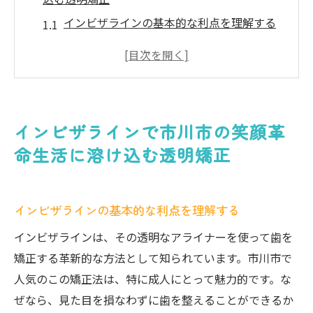
インビザラインの基本的な利点を理解する
透明矯正が提供する自然な美しさ
市川市での働きながらの矯正体験
インビザラインが日常生活に与える影響
笑顔に自信を持つための最初のステップ
インビザラインで市川市の笑顔革
市川市の患者が選ぶ理由
命生活に溶け込む透明矯正
市川市でインビザラインを始める理由透明な選
択で自信を手に
インビザラインの基本的な利点を理解する
インビザラインが提供する透明な選択肢
市川市でのインビザライン人気の背景
インビザラインは、その透明なアライナーを使って歯を
生活に溶け込む矯正方法の魅力
矯正する革新的な方法として知られています。市川市で
人気のこの矯正法は、特に成人にとって魅力的です。な
インビザラインによる自信の向上
ぜなら、見た目を損なわずに歯を整えることができるか
市川市の患者の声から学ぶ