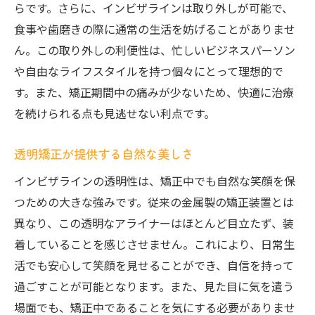
らです。さらに、インビザラインは取り外しが可能で、
矯正の新しいトレンドを理解する
食事や歯磨きの際に通常の生活を妨げることがありませ
インビザラインと市川市での矯正体験笑顔の変
ん。この取り外しの利便性は、忙しいビジネスパーソン
化を実感せよ
や自由なライフスタイルを持つ個々にとって理想的で
市川市でインビザラインを選ぶ理由
す。また、矯正期間中の痛みが少ないため、快適に治療
治療過程での変化を追う
を続けられる点も見逃せない利点です。
笑顔の劇的なビフォーアフター
透明矯正が提供する自然な美しさ
患者の成功事例を知る
インビザラインが日常に与える影響
インビザラインの透明性は、矯正中でも自然な笑顔を保
つための大きな強みです。従来の金属製の矯正装置とは
透明矯正のさらなる可能性
異なり、この透明なアライナーはほとんど目立たず、装
市川市でインビザラインを選ぶ透明な効果とそ
着していることを感じさせません。これにより、日常生
の魅力
活でも安心して笑顔を見せることができ、自信を持って
透明性がもたらす自信の変化
過ごすことが可能となります。また、見た目に気を遣う
インビザラインの技術的進化
場面でも、矯正中であることを気にする必要がありませ