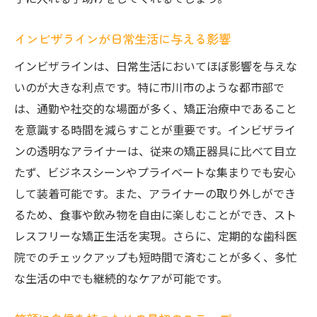
日常生活に溶け込む透明矯正
インビザラインが日常生活に与える影響
市川市での使用感を探る
インビザラインは、日常生活においてほぼ影響を与えな
透明矯正と自信の向上
いのが大きな利点です。特に市川市のような都市部で
仲間とのコミュニケーションの変化
は、通勤や社交的な場面が多く、矯正治療中であること
新しい笑顔習慣の始まり
を意識する時間を減らすことが重要です。インビザライ
家族や友人からの反応
ンの透明なアライナーは、従来の矯正器具に比べて目立
インビザラインがもたらす市川市での新たなス
たず、ビジネスシーンやプライベートな集まりでも安心
マイルライフ
して装着可能です。また、アライナーの取り外しができ
新たなスマイルライフの始まり
るため、食事や飲み物を自由に楽しむことができ、スト
インビザラインでの自己変革
レスフリーな矯正生活を実現。さらに、定期的な歯科医
院でのチェックアップも短時間で済むことが多く、多忙
市川市の患者が感じる変化
な生活の中でも継続的なケアが可能です。
透明矯正のライフスタイルへの影響
歯並び改善の心理的効果