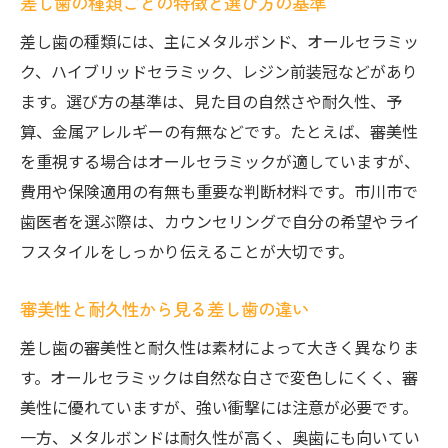
差し歯の種類ごとの特徴と選び方の基準
ネット予約対応の市川歯医者と差し歯治療
差し歯の種類には、主にメタルボンド、オールセラミッ
市川市で差し歯治療を受ける際のポイント
ク、ハイブリッドセラミック、レジン前装冠などがあり
素材別に見る差し歯の違いと選び方
ます。選び方の基準は、見た目の自然さや耐久性、予
セラミック差し歯と他素材の違いを比較
算、金属アレルギーの有無などです。たとえば、審美性
金属と樹脂の差し歯それぞれの特徴解説
を重視する場合はオールセラミックが適していますが、
審美性と健康面で選ぶ差し歯素材の選択肢
費用や保険適用の有無も重要な判断材料です。市川市で
差し歯素材ごとに異なる費用と保証の目安
歯医者を選ぶ際は、カウンセリングで自分の希望やライ
金属アレルギー対応素材の差し歯情報
フスタイルをしっかり伝えることが大切です。
審美性重視なら知っておきたい差し歯事情
審美性と耐久性から見る差し歯の違い
審美性が高い差し歯選びの最新動向を解説
差し歯の審美性と耐久性は素材によって大きく異なりま
前歯の見た目を重視した差し歯のポイント
す。オールセラミックは自然な白さで変色しにくく、審
自然な色合いを叶える差し歯の選び方
美性に優れていますが、強い衝撃には注意が必要です。
差し歯で歯並びや口元を美しく保つ秘訣
一方、メタルボンドは耐久性が高く、奥歯にも向いてい