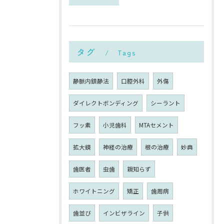
タグ
Tags
静脈内鎮静法
口腔外科
外傷
ダイレクトボンディング
シーラント
フッ素
小児歯科
MTAセメント
拡大鏡
神経の治療
根の治療
妙典
歯医者
虫歯
親知らず
ホワイトニング
矯正
歯周病
歯並び
インビザライン
子供