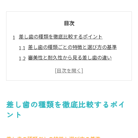
目次
差し歯の種類を徹底比較するポイント
差し歯の種類ごとの特徴と選び方の基準
審美性と耐久性から見る差し歯の違い
差し歯選びで重視したい機能面のポイント
素材別差し歯のメリットとデメリット比較
保険適用可否が差し歯種類に与える影響
千葉県市川市で選ぶ差し歯の特徴とは
差し歯の種類を徹底比較するポイ
市川市の歯医者で扱う差し歯の主な種類
ント
地域の口コミで人気の差し歯治療の傾向
市川市の歯科医院の差し歯審美技術を解説