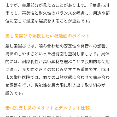
市川市で審美差し歯が得意な歯医者の傾向
ますが、金属部分が見えることがあります。千葉県市川
保険適用の差し歯と自費の違いを解説
市でも、審美性と耐久性のバランスを考慮し、用途や部
保険適用差し歯と自費診療の主な違いとは
位に応じて最適な選択をすることが重要です。
差し歯治療の費用と選択肢の幅を比較
差し歯選びで重視したい機能面のポイント
保険で使える差し歯素材とメリット紹介
自費差し歯の特徴と審美性の違いを解説
差し歯選びでは、噛み合わせの安定性や発音への影響、
清掃のしやすさといった機能面も重視しましょう。具体
市川で保険・自費の差し歯相談する際の要
的には、耐摩耗性が高い素材を選ぶことで長期的な使用
点
に適し、また歯ぐきとのなじみやすさも重要です。市川
市川市で痛みに配慮した差し歯治療を探す
市の歯科医院では、個々の口腔状態に合わせて噛み合わ
痛みを抑える差し歯治療の最新技術とは
せ調整を行い、機能性を最大限に引き出す取り組みが一
市川歯医者の口コミで評判の治療ポイント
般的です。
麻酔や治療方法で差が出る差し歯治療例
痛くない差し歯治療を選ぶ際の基準
素材別差し歯のメリットとデメリット比較
市川市で安心して通える歯科医院の特徴