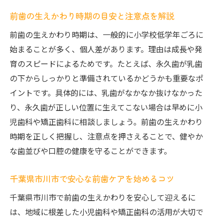
ック
前歯の生えかわり時期の目安と注意点を解説
お子様の前歯が抜けるタイミング解説
前歯の生えかわり時期は、一般的に小学校低学年ごろに
前歯が抜ける時期の個人差と成長のサイン
始まることが多く、個人差があります。理由は成長や発
前歯が抜けた後に気をつけたいケアの基本
育のスピードによるためです。たとえば、永久歯が乳歯
千葉県市川市の小児歯科が教える抜け替わ
の下からしっかりと準備されているかどうかも重要なポ
り対応
イントです。具体的には、乳歯がなかなか抜けなかった
安心して前歯の生えかわりを見守る家庭の
り、永久歯が正しい位置に生えてこない場合は早めに小
工夫
児歯科や矯正歯科に相談しましょう。前歯の生えかわり
時期を正しく把握し、注意点を押さえることで、健やか
抜けた前歯のトラブル予防と専門家への相
な歯並びや口腔の健康を守ることができます。
談
安心して通える市川市の歯科ケア術
千葉県市川市で安心な前歯ケアを始めるコツ
前歯ケアに強い市川市の歯科医院の特徴
千葉県市川市で前歯の生えかわりを安心して迎えるに
お子様が通いやすい歯科医院選びのポイン
は、地域に根差した小児歯科や矯正歯科の活用が大切で
ト