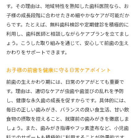
す。その理由は、地域特性を熟知した歯科医院なら、お
市川市小児歯科を活用した前歯の守り方
子様の成長段階に合わせたきめ細やかなケアが可能だか
口コミで評判の前歯生えかわり対応歯医者
らです。たとえば、無料歯科検診や定期健診を積極的に
とは
利用し、歯科医師と相談しながらケアプランを立てまし
矯正歯科と小児歯科の違いと前歯ケアの連
ょう。こうした取り組みを通じて、安心して前歯の生え
携
かわりをサポートできます。
前歯が生えてこない時の正しい対応法
お子様の前歯を健康に守る日常ケアポイント
前歯が生えてこない原因と受診すべき目安
市川市で前歯の遅れに悩む時の相談先紹介
前歯の生えかわり期には、日常のケアがとても重要で
す。理由は、適切なケアが虫歯や歯並びの乱れを予防
前歯生えかわり時のよくあるトラブル対策
し、健康な永久歯の成長を促すからです。具体的には、
法
毎日の正しい歯みがき、バランスの良い食生活、甘い飲
専門家に聞く前歯未萌出時のケアと注意点
食物の摂取を控えること、就寝前の歯みがきを徹底しま
前歯が生えてこない場合の矯正適用例
しょう。また、歯みがき指導やフッ素塗布など、小児歯
市川市で叶える前歯の健康サポート
科でのサポートも積極的に利用することが効果的です。