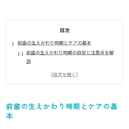
目次
前歯の生えかわり時期とケアの基本
前歯の生えかわり時期の目安と注意点を解
説
千葉県市川市で安心な前歯ケアを始めるコ
ツ
お子様の前歯を健康に守る日常ケアポイン
ト
前歯の生えかわり時期とケアの基
前歯の生えかわりが及ぼす将来の歯並びへ
本
の影響
市川市の無料歯科検診で前歯の状態をチェ