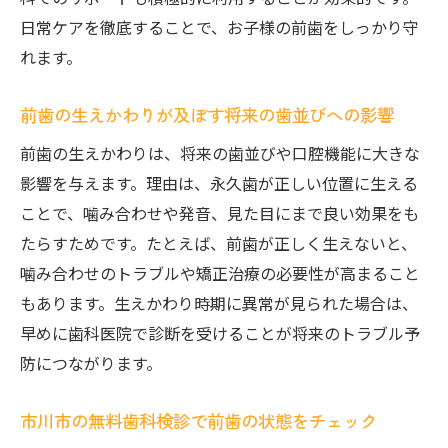
前歯の生えかわりと市川市の検診制度活用
日常ケアを徹底することで、お子様の前歯をしっかり守
法
れます。
お子様の前歯を守る地域密着型サポートと
は
前歯の生えかわりが及ぼす将来の歯並びへの影響
市川市小児歯科の前歯サポート体制の特徴
前歯の生えかわりは、将来の歯並びや口腔機能に大きな
前歯の健康維持に役立つ予防ケア情報
影響を与えます。理由は、永久歯が正しい位置に生える
歯列矯正との連携による前歯サポート事例
ことで、噛み合わせや発音、見た目にまで良い効果をも
たらすためです。たとえば、前歯が正しく生えないと、
初めての前歯生えかわりに役立つ知識
噛み合わせのトラブルや矯正治療の必要性が高まること
前歯の生えかわりの流れと家庭での準備
もあります。生えかわり時期に異常が見られた場合は、
初めての前歯抜け替わりで気をつけたいこ
早めに歯科医院で診断を受けることが将来のトラブル予
と
防につながります。
千葉県市川市の歯科が勧める前歯ケア方法
お子様の不安を和らげる前歯生えかわりガ
市川市の無料歯科検診で前歯の状態をチェック
イド