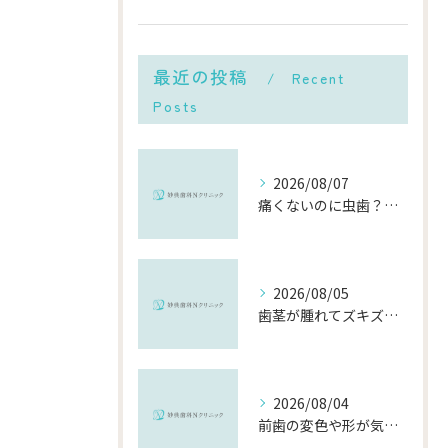
最近の投稿
Recent
Posts
2026/08/07
痛くないのに虫歯？「痛みのない虫歯」が進行する理由と発見方法
2026/08/05
歯茎が腫れてズキズキ痛む時の応急処置と、早めに受診すべき理由
2026/08/04
前歯の変色や形が気になる…削らずにきれいに整える「ダイレクトボンディング」とは？