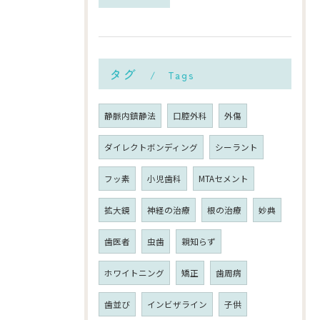
タグ
Tags
静脈内鎮静法
口腔外科
外傷
ダイレクトボンディング
シーラント
フッ素
小児歯科
MTAセメント
拡大鏡
神経の治療
根の治療
妙典
歯医者
虫歯
親知らず
ホワイトニング
矯正
歯周病
歯並び
インビザライン
子供