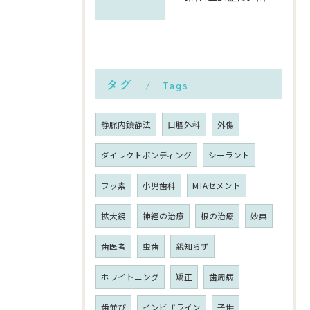
タグ
Tags
静脈内鎮静法
口腔外科
外傷
ダイレクトボンディング
シーラント
フッ素
小児歯科
MTAセメント
拡大鏡
神経の治療
根の治療
妙典
歯医者
虫歯
親知らず
ホワイトニング
矯正
歯周病
歯並び
インビザライン
子供