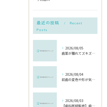
最近の投稿
Recent
Posts
2026/08/05
歯茎が腫れてズキズキ痛む時の応急処置と、早めに受診すべき理由
2026/08/04
前歯の変色や形が気になる…削らずにきれいに整える「ダイレクトボンディング」とは？
2026/08/03
【歯科医師監修】歯磨きで歯茎や歯が痛い5つの原因と治療法｜何科・いつ病院へ行くべき？